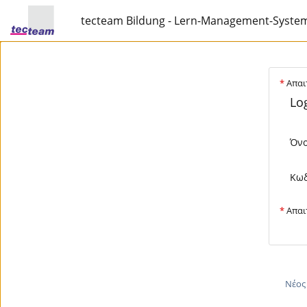
tecteam Bildung - Lern-Management-Syste
*
Απαιτ
Log
Όνο
Κωδ
*
Απαιτ
Νέος