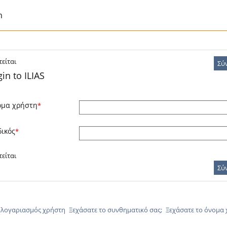
m
είται
Σύ
in to ILIAS
μα χρήστη
*
ικός
*
είται
Σύ
 λογαριασμός χρήστη
Ξεχάσατε το συνθηματικό σας;
Ξεχάσατε το όνομα 