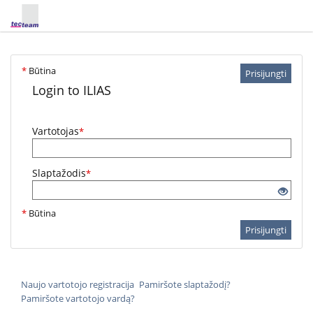
*
Būtina
Prisijungti
Login to ILIAS
Vartotojas
*
Slaptažodis
*
*
Būtina
Prisijungti
Naujo vartotojo registracija
Pamiršote slaptažodį?
Pamiršote vartotojo vardą?