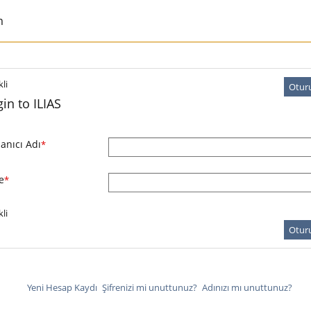
m
li
Otur
in to ILIAS
lanıcı Adı
*
e
*
li
Otur
Yeni Hesap Kaydı
Şifrenizi mi unuttunuz?
Adınızı mı unuttunuz?