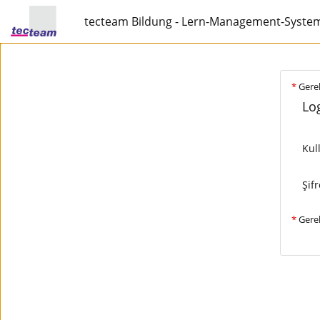
tecteam Bildung - Lern-Management-Syste
*
Gerek
Log
Kul
Şifr
*
Gerek